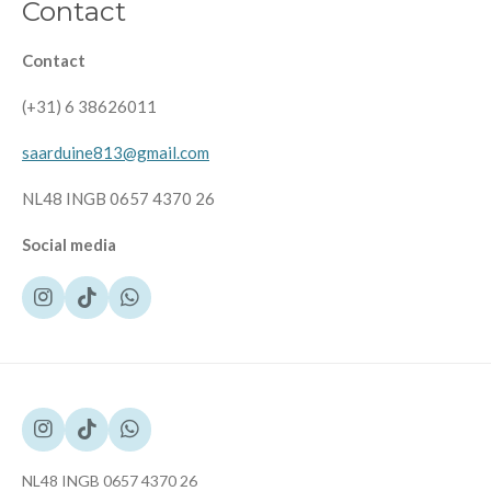
Contact
Contact
(+31) 6 38626011
saarduine813@gmail.com
NL48 INGB 0657 4370 26
Social media
I
T
W
n
i
h
s
k
a
t
T
t
a
o
s
g
k
A
r
p
I
T
W
a
p
n
i
h
m
s
k
a
NL48 INGB 0657 4370 26