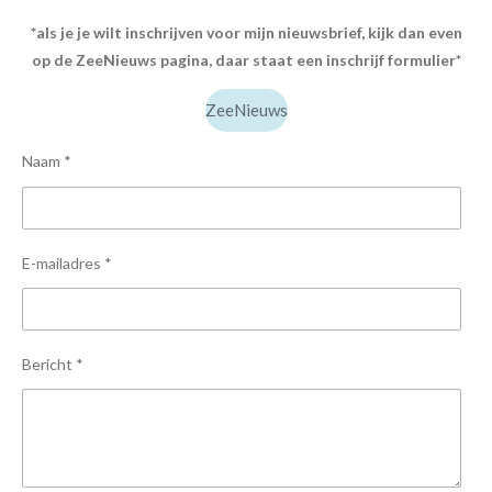
t
T
t
a
o
s
*als je je wilt inschrijven voor mijn nieuwsbrief, kijk dan even
g
k
A
op de ZeeNieuws pagina, daar staat een inschrijf formulier*
r
p
a
p
m
ZeeNieuws
Naam *
E-mailadres *
Bericht *